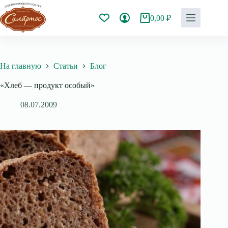
Перейти
к
0,00
₽
Корзина
сути
На главную
Статьи
Блог
«Хлеб — продукт особый»
08.07.2009