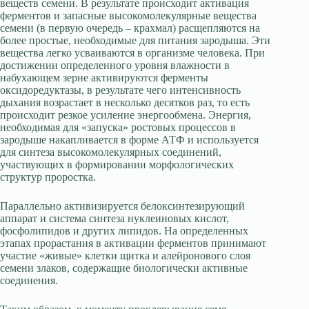
веществ семени. В результате происходит активация
ферментов и запасные высокомолекулярные вещества
семени (в первую очередь – крахмал) расщепляются на
более простые, необходимые для питания зародыша. Эти
вещества легко усваиваются в организме человека. При
достижении определенного уровня влажности в
набухающем зерне активируются ферменты
оксидоредуктазы, в результате чего интенсивность
дыхания возрастает в несколько десятков раз, то есть
происходит резкое усиление энергообмена. Энергия,
необходимая для «запуска» ростовых процессов в
зародыше накапливается в форме АТФ и используется
для синтеза высокомолекулярных соединений,
участвующих в формировании морфологических
структур проростка.
Параллельно активизируется белоксинтезирующий
аппарат и система синтеза нуклеиновых кислот,
фосфолипидов и других липидов. На определенных
этапах прорастания в активации ферментов принимают
участие «живые» клетки щитка и алейронового слоя
семени злаков, содержащие биологически активные
соединения.