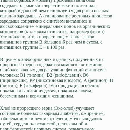
Таким образом, к моменту проклевывания семя
содержит огромный энергетический потенциал,
который в дальнейшем используется для роста осевых
органов зародыша. Активирование ростовых процессов
зародыша сопряжено с синтезом витаминов и
высвобождением минеральных ионов из органических
комплексов (к таковым относится, например фитин).
Установлено, что в прорастающем зерне злаков
витаминов группы В больше в 6 раз, чем в сухом, а
витаминов группы Е – в 100 раз.
В целом в хлебобулочных изделиях, полученных из
проросшего зерна содержится комплекс витаминов,
наиболее важных для регуляции функций организма
человека: В1 (тиамин), В2 (рибофлавин), В6
(пиридоксин), РР (никотиновая кислота), А (ретинол), Н
(биотин), Е (токоферол). Эта продукция особенно
показана для питания детям, пожилым людям,
беременным и кормящим женщинам.
Хлеб из проросшего зерна (Эко-хлеб) улучшает
состояние больных сахарным диабетом, ожирением,
заболеванием кишечника, печени, мочевыводящих
путей, сердечно-сосудистой, центральной и
периферической нервных систем, ревматизмом,