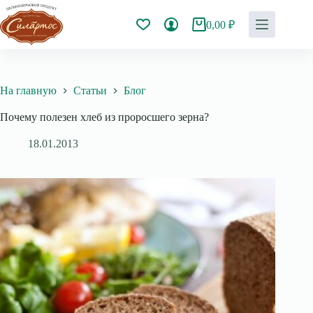
Перейти
к
0,00
₽
Корзина
сути
На главную
Статьи
Блог
Почему полезен хлеб из проросшего зерна?
18.01.2013