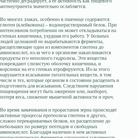
частично деградирует, а ее активность как пищевого
антинутриента значительно ослабляется.
Во многих злаках, особенно в пшенице содержится
глютен (клейковина) – водонерастворимый белок. При
интенсивном потреблении он может откладываться на
стенках кишечника, ухудшая его работу. У больных
людей целиакией не вырабатываются ферменты,
расщепляющие один из компонентов глютена до
аминокислот, из-за чего в организме накапливаются
продукты его неполного гидролиза. Эти вещества
повреждают слизистую оболочку кишечника, и
ворсинки на его стенках атрофируются. Из-за этого
нарушается всасывание питательных веществ, в том
числе и тех, которые организм в состоянии расщепить и
подготовить для всасывания. Следствием нарушения
пищеварения могут быть ожирение или, наоборот,
потеря веса, снижение мышечной активности и проч.
Во время замачивания и прорастания зерна происходят
активные процессы протеолиза глютена и других,
сложно перевариваемых белков, их расщепление до
небольших по размеру пептидов и свободных
аминокислот. Благодаря наличию в нем активных
протеолитических ферментов улучшается усвояемость