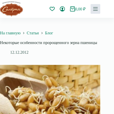
Перейти
к
0,00
₽
Корзина
сути
На главную
Статьи
Блог
Некоторые особенности пророщенного зерна пшеницы
12.12.2012