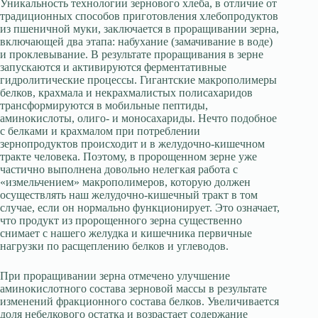
Уникальность технологии зернового хлеба, в отличие от
традиционных способов приготовления хлебопродуктов
из пшеничной муки, заключается в проращивании зерна,
включающей два этапа: набухание (замачивание в воде)
и проклевывание. В результате проращивания в зерне
запускаются и активируются ферментативные
гидролитические процессы. Гигантские макрополимеры
белков, крахмала и некрахмалистых полисахаридов
трансформируются в мобильные пептиды,
аминокислоты, олиго- и моносахариды. Нечто подобное
с белками и крахмалом при потреблении
зернопродуктов происходит и в желудочно-кишечном
тракте человека. Поэтому, в пророщенном зерне уже
частично выполнена довольно нелегкая работа с
«измельчением» макрополимеров, которую должен
осуществлять наш желудочно-кишечный тракт в том
случае, если он нормально функционирует. Это означает,
что продукт из пророщенного зерна существенно
снимает с нашего желудка и кишечника первичные
нагрузки по расщеплению белков и углеводов.
При проращивании зерна отмечено улучшение
аминокислотного состава зерновой массы в результате
изменений фракционного состава белков. Увеличивается
доля небелкового остатка и возрастает содержание