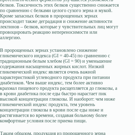
белков. Токсичность этих белков существенно снижается
по сравнению с белками целого сухого зерна и мукой.
Кроме запасных белков в пророщенных зернах
происходит также деградация и снижение активности
лектинов – белков, которые у чувствительных лиц могут
провоцировать реакцию непереносимости или
аллергию.
В пророщенных зернах установлено снижение
гликемического индекса (GI = 40-45) по сравнению с
традиционным белым хлебом (GI = 90) и уменьшение
содержания насыщенных жирных кислот. Низкий
гликемический индекс является очень важной
характеристикой углеводного продукта при питании
диабетиков. Чем выше индекс, тем более активно
крахмал пищевого продукта расщепляется до глюкозы, а
в крови диабетика после еды быстро нарастает пик
высокой концентрации глюкозы. И наоборот: чем ниже
гликемический индекс продукта, тем уровень
концентрации глюкозы в крови после еды ниже и
растягивается во времени, создавая больному более
комфортные условия после приема пищи.
Таким образом, продукция из пророщенного зерна