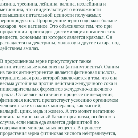
лизина, треонина, лейцина, валина, изолейцина и
метионина, что свидетельствует о возможности
повышения питательной ценности получаемых
зернопродуктов. Пророщенное зерно содержит больше
сахаров, чем нативное. Это объясняется тем, что при
прорастании происходит диссимиляция органических
веществ, основным из которых является крахмал. Он
распадается на декстрины, мальтозу и другие сахара под
действием амилаз.
В пророщенном зерне присутствуют также
антипитательные компоненты (антинутриенты). Одним
из таких антинутриентов является фитиновая кислота,
отрицательная роль которой заключается в том, что она
весьма устойчива против действия желудочного сока и
пищеварительных ферментов желудочно-кишечного
тракта. Оставаясь нативной в процессе пищеварения,
фитиновая кислота препятствует усвоению организмом
человека таких важных минералов, как магний,
кальций, цинк, медь и железо. А это может негативно
влиять на минеральный баланс организма, особенно в
случае, если наша еда является дефицитной по
содержанию минеральных веществ. В процессе
прорастания зерна фитиновая кислота нейтрализуется,